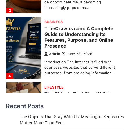
Introduction The internet is filled with
countless websites that serve different
purposes, from providing information…
4
LIFESTYLE
The Objects That Stay With Us:
Meaningful Keepsakes Matter
More Than Ever
Backlinks Hub
July 10, 2026
In an age where thousands of
photographs live on our phones and
countless memories are…
1
FOOD
Craving the Best Asado Negro
Near Me? Here’s Where
Recent Posts
Admin
June 29, 2026
If you're searching for the best asado
The Objects That Stay With Us: Meaningful Keepsakes
negro near me, you're in for a treat.…
Matter More Than Ever
2