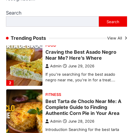
Admin
June 29, 2026
Search
If you're searching for the best asado
negro near me, you're in for a treat.…
Search
2
FITNESS
Trending Posts
View All
Best Tarta de Choclo Near Me: A
Complete Guide to Finding
Authentic Corn Pie in Your Area
Admin
June 28, 2026
Introduction Searching for the best tarta
de choclo near me is becoming
increasingly popular as…
3
BUSINESS
TrueCrawns com: A Complete
Guide to Understanding Its
Features, Purpose, and Online
Presence
Admin
June 28, 2026