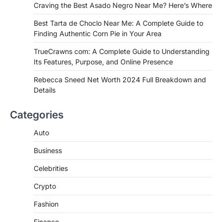
Craving the Best Asado Negro Near Me? Here’s Where
FITNESS
Best Tarta de Choclo Near Me: A
Best Tarta de Choclo Near Me: A Complete Guide to
Complete Guide to Finding
Finding Authentic Corn Pie in Your Area
Authentic Corn Pie in Your Area
TrueCrawns com: A Complete Guide to Understanding
Admin
June 28, 2026
Its Features, Purpose, and Online Presence
Introduction Searching for the best tarta
de choclo near me is becoming
Rebecca Sneed Net Worth 2024 Full Breakdown and
increasingly popular as…
Details
3
BUSINESS
Categories
TrueCrawns com: A Complete
Guide to Understanding Its
Auto
Features, Purpose, and Online
Business
Presence
Admin
June 28, 2026
Celebrities
Introduction The internet is filled with
Crypto
countless websites that serve different
purposes, from providing information…
4
Fashion
Finance